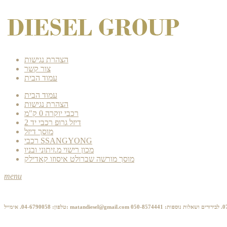
הצהרת נגישות
צור קשר
עמוד הבית
עמוד הבית
הצהרת נגישות
רכבי יוקרה 0 ק"מ
דיזל גרופ רכבי יד 2
מוסך דיזל
רכבי SSANGYONG
מכון רישוי מ.זיתוני ובניו
מוסך מורשה שברולט איסוזו קאדילק
menu