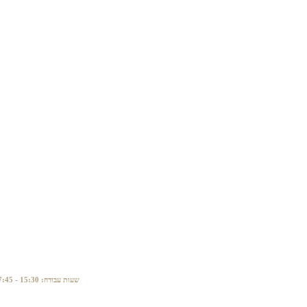
טלפון: 04-6790058. אימייל: matandiesel@gmail.com שעות עבודה: 15:30 - 07:45. לבירורים ושאלות נוספות: 050-8574441