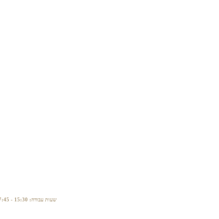
טלפון: 04-6790058. אימייל: matandiesel@gmail.com שעות עבודה: 15:30 - 07:45. לבירורים ושאלות נוספות: 050-8574441