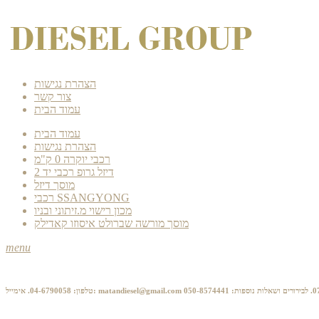
הצהרת נגישות
צור קשר
עמוד הבית
עמוד הבית
הצהרת נגישות
רכבי יוקרה 0 ק"מ
דיזל גרופ רכבי יד 2
מוסך דיזל
רכבי SSANGYONG
מכון רישוי מ.זיתוני ובניו
מוסך מורשה שברולט איסוזו קאדילק
menu