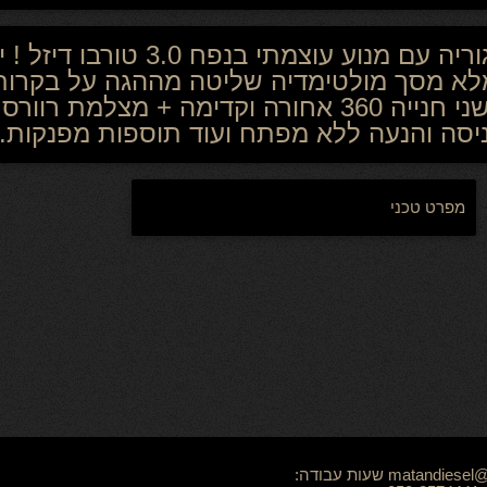
HSE DYNAMIC רכב ה4X4 המוביל
מלא מסך מולטימדיה שליטה מההגה על בקרות
נאפה בתפירה כיוון חשמלי + זכרונות חיישני חנייה 360
יסה והנעה ללא מפתח ועוד תוספות מפנקות..
מפרט טכני
טלפון: 04-6790058. אימייל: matandiesel@gmail.com שעות עבודה: