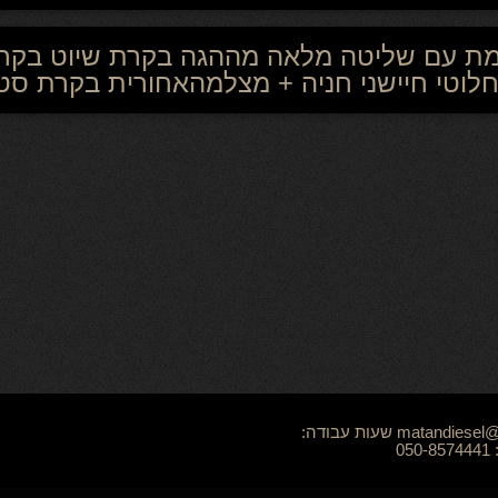
מת עם שליטה מלאה מההגה בקרת שיוט בקרת
טי חיישני חניה + מצלמהאחורית בקרת סטייה 
טלפון: 04-6790058. אימייל: matandiesel@gmail.com שעות עבודה: