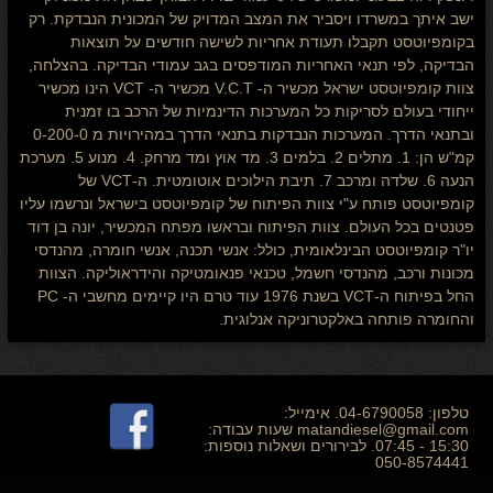
ישב איתך במשרדו ויסביר את המצב המדויק של המכונית הנבדקת. רק
בקומפיוטסט תקבלו תעודת אחריות לשישה חודשים על תוצאות
הבדיקה, לפי תנאי האחריות המודפסים בגב עמודי הבדיקה. בהצלחה,
צוות קומפיוטסט ישראל מכשיר ה- V.C.T מכשיר ה- VCT הינו מכשיר
ייחודי בעולם לסריקות כל המערכות הדינמיות של הרכב בו זמנית
ובתנאי הדרך. המערכות הנבדקות בתנאי הדרך במהירויות מ 0-200-0
קמ"ש הן: 1. מתלים 2. בלמים 3. מד אוץ ומד מרחק. 4. מנוע 5. מערכת
הנעה 6. שלדה ומרכב 7. תיבת הילוכים אוטומטית. ה-VCT של
קומפיוטסט פותח ע"י צוות הפיתוח של קומפיוטסט בישראל ונרשמו עליו
פטנטים בכל העולם. צוות הפיתוח ובראשו מפתח המכשיר, יונה בן דוד
יו"ר קומפיוטסט הבינלאומית, כולל: אנשי תכנה, אנשי חומרה, מהנדסי
מכונות ורכב, מהנדסי חשמל, טכנאי פנאומטיקה והידראוליקה. הצוות
החל בפיתוח ה-VCT בשנת 1976 עוד טרם היו קיימים מחשבי ה- PC
והחומרה פותחה באלקטרוניקה אנלוגית.
טלפון: 04-6790058. אימייל:
matandiesel@gmail.com שעות עבודה:
15:30 - 07:45. לבירורים ושאלות נוספות:
050-8574441