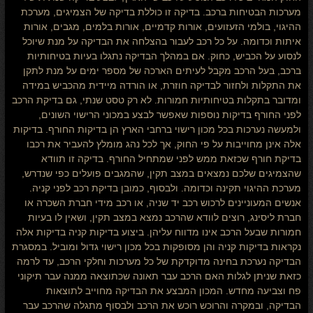
מערכות הבטיחות ברכב. בדיקה זו כוללת בדיקה של הצמיגים, מערכת
ההיגוי, בולמי הזעזועים, אורות קדמיים, אורות בלמים, מגבים, אורות
איתות וכדומה. על כל רכב לעבור בהצלחה את הבדיקה על מנת שיוכל
לנסוע על הכביש, כחוק. אם במהלך הבדיקה נתגלו בעיות בטיחותיות
ברכב, בעל הרכב מקבל לעיתים הארכה של מספר ימים על מנת לתקן
את התקלות ולחזור לבדיקה חוזרת, או הורדה מיידית מהכביש במידה
ומדובר בתקלות בטיחותיות חמורות. לא רק טסט שנתי, גם בדיקת הרכב
לפני החורף בדיקות נוספות שאפשר לבצע במכוני הרישוי השונים,
ולמעשה נערכות בכל מכון רישוי ברחבי הארץ הן בדיקות החורף. בדיקות
אלה אינן מחוייבות על פי החוק, אך לכל נהג מומלץ להעביר את רכבו
בדיקת חורף שכזאת ממש לפני שמתחיל החורף. בדיקה זו תוודא
שהצמיגים שלכם נמצאים במצב תקין, שהמגבים פועלים כפי שנדרש,
מערכת ההיגוי תקינה וכדומה. ולבסוף, כמובן בדיקת רכב לפני קניה.
אנשים המעוניינים לרכוש רכב יד שניה, או רכב מידי חברת השכרה או
חברת ליסינג, רוצים לוודא שהרכב נמצא במצב תקין, ושאין לו בעיות
חמורות שבעל הרכב אינו מדווח עליהן. ביצוע בדיקות קניה בדיקות אלה
נקראות בדיקות קניה והן מסופקות בכל מכון רישוי גדול ומוביל. במסגרת
הבדיקה נערכת בחינה מדוקדקת של כל מערכות וחלקי הרכב, עד לרמה
כזאת שניתן לגלות האם הרכב עבר תאונה שכתוצאה ממנה עבר תיקוני
פח וצביעה מחדש. המכון המבצע את הבדיקה מחוייב לתוצאות
הבדיקה, ובמקרה והרוכש רוכש את הרכב ולבסוף מתגלה שהרכב עבר